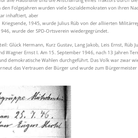
für alle Haushalte und die Anschaffung eines Traktors durch di
in den Folgejahren wurden vie­le Sozialdemokraten von ihren N
 inhaftiert, aber
Kriegsende, 1945, wurde Julius Rüb von der alliierten Militärre
1946, wurde der SPD-Ortsverein wiedergegrün­det.
 Glück Hermann, Kurz Gustav, Lang Jakob, Leis Ernst, Rüb Jul
und Wagner Ernst I. Am 15. September 1946, nach 13 Jahren Terr
 und demokratische Wahlen durchge­führt. Das Volk war zwar wie
lt erneut das Vertrauen der Bürger und wurde zum Bürgermeister