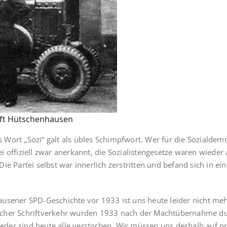
aft Hütschenhausen
ort „Sozi“ galt als übles Schimpfwort. Wer für die Sozialdemok
 offiziell zwar anerkannt, die Sozialistengesetze waren wieder 
ie Partei selbst war innerlich zerstritten und befand sich in e
usener SPD-Geschichte vor 1933 ist uns heute leider nicht me
glicher Schriftverkehr wur­den 1933 nach der Machtübernahme dur
der sind heute alle verstorben. Wir müssen uns deshalb auf p