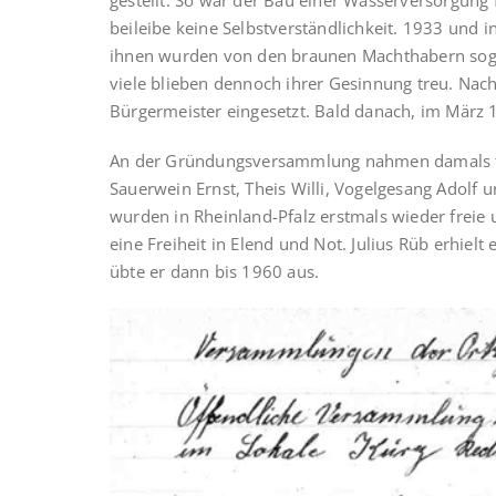
gestellt. So war der Bau einer Wasserversorgung 
beileibe keine Selbstverständlichkeit. 1933 und 
ih­nen wurden von den braunen Machthabern sogar
viele blieben dennoch ihrer Gesinnung treu. Nach 
Bürgermeister eingesetzt. Bald danach, im März 
An der Gründungsversammlung nahmen damals teil:
Sauerwein Ernst, Theis Willi, Vogelgesang Adolf 
wurden in Rheinland-Pfalz erstmals wieder freie
eine Freiheit in Elend und Not. Julius Rüb erhie
übte er dann bis 1960 aus.