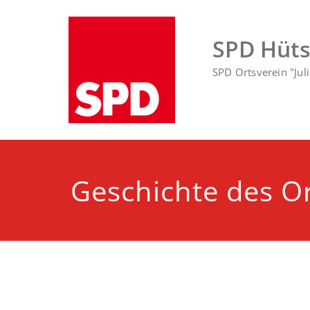
Zum
Inhalt
springen
SPD Hüt
SPD Ortsverein "Ju
Geschichte des Or