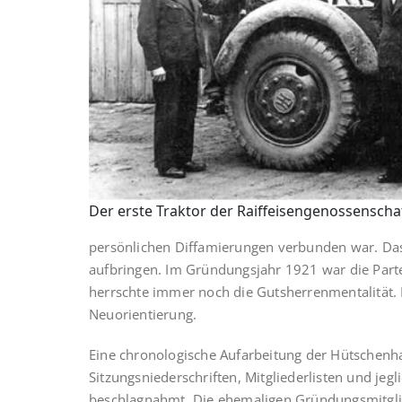
Der erste Traktor der Raiffeisengenossensch
persönlichen Diffamierungen verbunden war. Das W
aufbringen. Im Gründungsjahr 1921 war die Partei
herrschte immer noch die Gutsherrenmentalität. D
Neuorientierung.
Eine chronologische Aufarbeitung der Hütschenha
Sitzungsniederschriften, Mitgliederlisten und je
beschlagnahmt. Die ehemaligen Gründungsmitglie