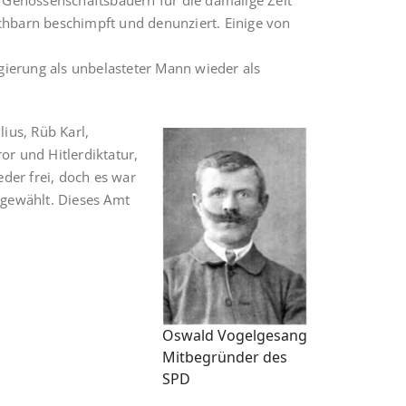
e Genossenschaftsbauern für die damalige Zeit
achbarn beschimpft und denunziert. Einige von
gierung als un­belasteter Mann wieder als
ius, Rüb Karl,
or und Hitlerdiktatur,
der frei, doch es war
 gewählt. Dieses Amt
Oswald Vogelgesang
Mitbe­gründer des
SPD